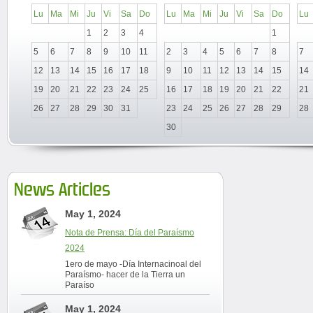
Lu
Ma
Mi
Ju
Vi
Sa
Do
Lu
Ma
Mi
Ju
Vi
Sa
Do
Lu
1
2
3
4
1
5
6
7
8
9
10
11
2
3
4
5
6
7
8
7
12
13
14
15
16
17
18
9
10
11
12
13
14
15
14
19
20
21
22
23
24
25
16
17
18
19
20
21
22
21
26
27
28
29
30
31
23
24
25
26
27
28
29
28
30
News Articles
May 1, 2024
Nota de Prensa: Día del Paraísmo
2024
1ero de mayo -Día Internacinoal del
Paraísmo- hacer de la Tierra un
Paraíso
May 1, 2024