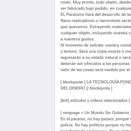
costo. Muy pronto, todo objeto, desd
ser fabricado bajo pedido, en cualquier
EL Paraísmo hará del desarrollo de l
Nano-replicadores o nanorobots será
que queramos. Extrayendo materiales 
cualquier objeto, incluyendo nuestra 
a nuestros gustos.
Al momento de solicitar nuestra comid
y textura. Será una copia exacta o mej
regresarán a su estado natural o será
deberán ser ofrecidos a las personas
valor de las cosas será medido por el
[ blockquote ] LA TECNOLOGÍA PO
DEL DINERO [/ blockquote ]
[link] artículos y vídeos relacionados [ /
[ newpage = Un Mundo Sin Gobierno 
En el paraíso, no hay países, porque 
policía. No hay políticos porque no h