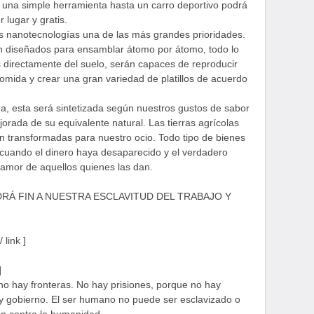
e una simple herramienta hasta un carro deportivo podrá
 lugar y gratis.
as nanotecnologías una de las más grandes prioridades.
n diseñados para ensamblar átomo por átomo, todo lo
directamente del suelo, serán capaces de reproducir
comida y crear una gran variedad de platillos de acuerdo
a, esta será sintetizada según nuestros gustos de sabor
orada de su equivalente natural. Las tierras agrícolas
n transformadas para nuestro ocio. Todo tipo de bienes
 cuando el dinero haya desaparecido y el verdadero
 amor de aquellos quienes las dan.
NDRÁ FIN A NUESTRA ESCLAVITUD DEL TRABAJO Y
 link ]
]
no hay fronteras. No hay prisiones, porque no hay
ay gobierno. El ser humano no puede ser esclavizado o