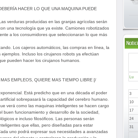
O DEBERÍA HACER LO QUE UNA MAQUINA PUEDE
Las verduras producidas en las granjas agrícolas serán
 con una tecnología que ya existe. Camiones robotizados
ente a los consumidores que seleccionaran lo que más
Notic
zando. Los cajeros automáticos, las compras en línea, la
s ejemplos. Incluso los cirujanos robots ya efectúan
que pueden hacer los cirujanos humanos.
Lu
RE MAS EMPLEOS, QUIERE MAS TIEMPO LIBRE [/
xponencial. Está predicho que en una década el poder
3
 artificial sobrepasará la capacidad del cerebro humano.
10
que verá como las maquinas inteligentes se hacen cargo
17
el buen funcionamiento y desarrollo de la sociedad,
ológicos e incluso filosóficos. Las personas serán
24
eligentes que ellas, pero diseñadas para estar
31
Cada uno podrá expresar sus necesidades a avanzadas