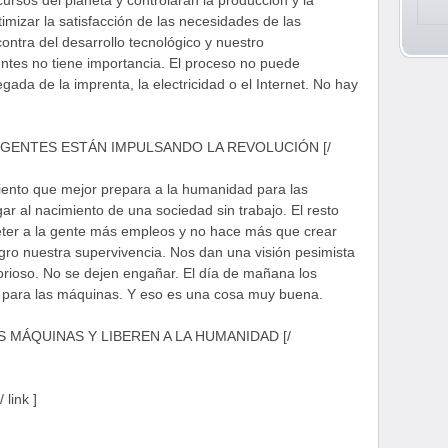
rsos del planeta y controlaran la producción y la
timizar la satisfacción de las necesidades de las
ntra del desarrollo tecnológico y nuestro
ntes no tiene importancia. El proceso no puede
gada de la imprenta, la electricidad o el Internet. No hay
ELIGENTES ESTÁN IMPULSANDO LA REVOLUCIÓN [/
iento que mejor prepara a la humanidad para las
r al nacimiento de una sociedad sin trabajo. El resto
meter a la gente más empleos y no hace más que crear
gro nuestra supervivencia. Nos dan una visión pesimista
lorioso. No se dejen engañar. El día de mañana los
para las máquinas. Y eso es una cosa muy buena.
LAS MÁQUINAS Y LIBEREN A LA HUMANIDAD [/
 link ]