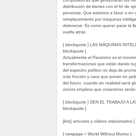
computadoras que gestionaran los recu
distribución de bienes con el fin de op
personas. Que estemos a favor o en co
remplazamiento por maquinas intelige
detenerse. Es como querer parar la lle
vuelta atrás.
[ blockquote ] LAS MÁQUINAS INT
blockquote ]
Actualmente el Paraísmo es el movim
transformaciones que están dando luga
del espectro político no deja de pro
más fricción y caos que ponen en peli
del futuro, cuando en realidad será g
únicos empleos que crearemos serán 
[ blockquote ] DEN EL TRABAJO A 
blockquote ]
[link] artículos y vídeos relacionados [ /
[ newpage = World Without Money ]