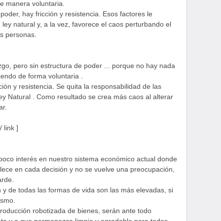
de manera voluntaria.
der, hay fricción y resistencia. Esos factores le
ley natural y, a la vez, favorece el caos perturbando el
as personas.
zgo, pero sin estructura de poder ... porque no hay nada
iendo de forma voluntaria .
ión y resistencia. Se quita la responsabilidad de las
ey Natural . Como resultado se crea más caos al alterar
ar.
 link ]
 poco interés en nuestro sistema económico actual donde
alece en cada decisión y no se vuelve una preocupación,
arde.
n y de todas las formas de vida son las más elevadas, si
ísmo.
producción robotizada de bienes, serán ante todo