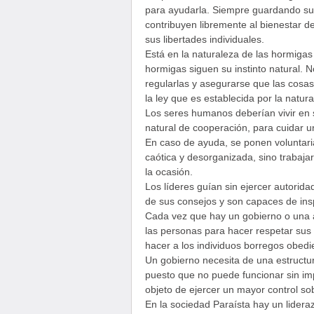
para ayudarla. Siempre guardando su l
contribuyen libremente al bienestar d
sus libertades individuales.
Está en la naturaleza de las hormigas
hormigas siguen su instinto natural. 
regularlas y asegurarse que las cosas
la ley que es establecida por la natura
Los seres humanos deberían vivir en s
natural de cooperación, para cuidar u
En caso de ayuda, se ponen voluntari
caótica y desorganizada, sino trabaja
la ocasión.
Los líderes guían sin ejercer autorida
de sus consejos y son capaces de ins
Cada vez que hay un gobierno o una a
las personas para hacer respetar sus
hacer a los individuos borregos obedi
Un gobierno necesita de una estructur
puesto que no puede funcionar sin im
objeto de ejercer un mayor control so
En la sociedad Paraísta hay un lide