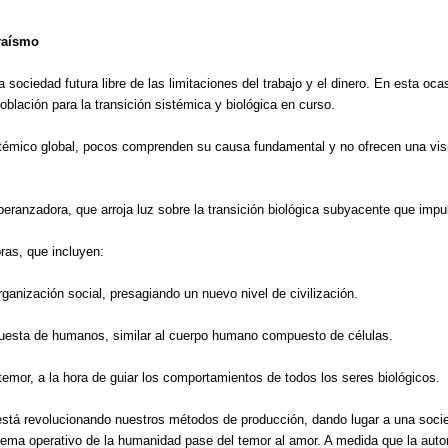
araísmo
a sociedad futura libre de las limitaciones del trabajo y el dinero. En esta 
oblación para la transición sistémica y biológica en curso.
témico global, pocos comprenden su causa fundamental y no ofrecen una visió
ranzadora, que arroja luz sobre la transición biológica subyacente que impu
ras, que incluyen:
anización social, presagiando un nuevo nivel de civilización.
puesta de humanos, similar al cuerpo humano compuesto de células.
emor, a la hora de guiar los comportamientos de todos los seres biológicos.
l, está revolucionando nuestros métodos de producción, dando lugar a una socie
ema operativo de la humanidad pase del temor al amor. A medida que la autom