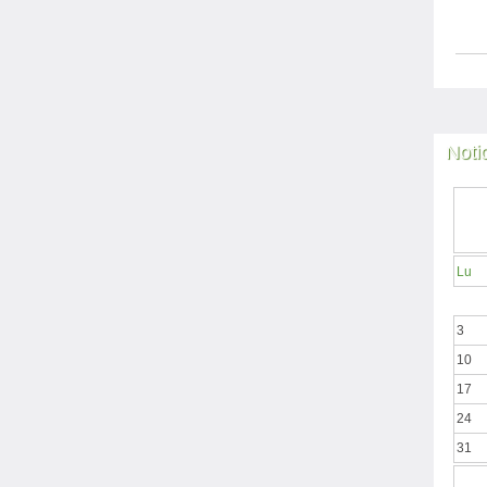
Noti
Lu
3
10
17
24
31