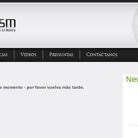
ias
Videos
Preguntas
Contáctanos
New
e momento - por favor vuelva más tarde.