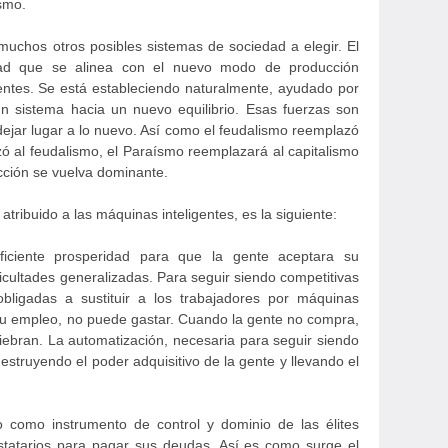
smo.
uchos otros posibles sistemas de sociedad a elegir. El
ad que se alinea con el nuevo modo de producción
entes. Se está estableciendo naturalmente, ayudado por
un sistema hacia un nuevo equilibrio. Esas fuerzas son
dejar lugar a lo nuevo. Así como el feudalismo reemplazó
azó al feudalismo, el Paraísmo reemplazará al capitalismo
ción se vuelva dominante.
atribuido a las máquinas inteligentes, es la siguiente:
uficiente prosperidad para que la gente aceptara su
icultades generalizadas. Para seguir siendo competitivas
bligadas a sustituir a los trabajadores por máquinas
 su empleo, no puede gastar. Cuando la gente no compra,
ebran. La automatización, necesaria para seguir siendo
estruyendo el poder adquisitivo de la gente y llevando el
o como instrumento de control y dominio de las élites
statarios para pagar sus deudas. Así es como surge el