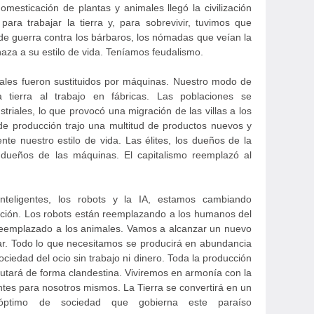
omesticación de plantas y animales llegó la civilización
ara trabajar la tierra y, para sobrevivir, tuvimos que
 de guerra contra los bárbaros, los nómadas que veían la
aza a su estilo de vida. Teníamos feudalismo.
males fueron sustituidos por máquinas. Nuestro modo de
 tierra al trabajo en fábricas. Las poblaciones se
triales, lo que provocó una migración de las villas a los
e producción trajo una multitud de productos nuevos y
te nuestro estilo de vida. Las élites, los dueños de la
s dueños de las máquinas. El capitalismo reemplazó al
nteligentes, los robots y la IA, estamos cambiando
ión. Los robots están reemplazando a los humanos del
emplazado a los animales. Vamos a alcanzar un nuevo
biar. Todo lo que necesitamos se producirá en abundancia
ciedad del ocio sin trabajo ni dinero. Toda la producción
cutará de forma clandestina. Viviremos en armonía con la
es para nosotros mismos. La Tierra se convertirá en un
óptimo de sociedad que gobierna este paraíso