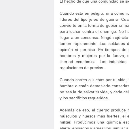
El hecho de que una comunidad se si
Cuando está en peligro, una comuni
líderes del tipo jefes de guerra. Cu
convierte en la forma de gobierno má
para luchar contra el enemigo. No ha
llegar a un consenso. Ningún ejércit
tomen rápidamente. Los soldados 
opinión ni permiso. En tiempos de gu
hombres y mujeres por la fuerza, s
libertad económica. Las industrias
regulaciones de precios.
Cuando corres o luchas por tu vida, n
hambre o están demasiado cansadas 
no sea la de salvar tu vida, y cada cé
y los sacrificios requeridos.
Además de eso, el cuerpo produce m
músculos y huesos más fuertes, el eq
militar. Producimos una química es
alerta, enojados y agresivos, similar