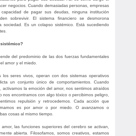
hacer negocios. Cuando demasiadas personas, empresas
 capacidad de pagar sus deudas, ninguna institución
den sobrevivir. El sistema financiero se desmorona
la sociedad. Es un colapso sistémico. Está sucediendo
tes.
 sistémico?
pende del predominio de las dos fuerzas fundamentales
 el amor y el miedo.
los seres vivos, operan con dos sistemas operativos
 dicta un conjunto único de comportamientos. Cuando
, activamos la emoción del amor, nos sentimos atraídos
o nos encontramos con algo tóxico o percibimos peligro,
sentimos repulsión y retrocedemos. Cada acción que
 tomamos es por amor o por miedo. O avanzamos o
as cosas al mismo tiempo.
mor, las funciones superiores del cerebro se activan,
ente abierta. Filosofamos, somos creativos, estamos