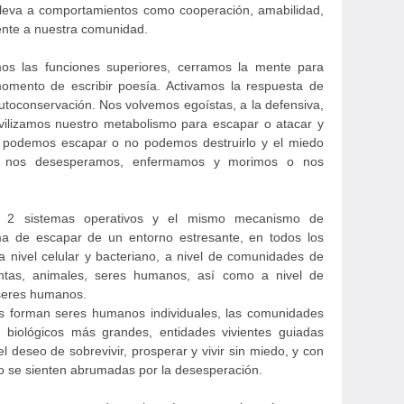
lleva a comportamientos como cooperación, amabilidad,
ente a nuestra comunidad.
s las funciones superiores, cerramos la mente para
momento de escribir poesía. Activamos la respuesta de
utoconservación. Nos volvemos egoístas, a la defensiva,
ovilizamos nuestro metabolismo para escapar o atacar y
no podemos escapar o no podemos destruirlo y el miedo
es, nos desesperamos, enfermamos y morimos o nos
 2 sistemas operativos y el mismo mecanismo de
a de escapar de un entorno estresante, en todos los
a nivel celular y bacteriano, a nivel de comunidades de
antas, animales, seres humanos, así como a nivel de
seres humanos.
s forman seres humanos individuales, las comunidades
biológicos más grandes, entidades vivientes guiadas
l deseo de sobrevivir, prosperar y vivir sin miedo, y con
o se sienten abrumadas por la desesperación.