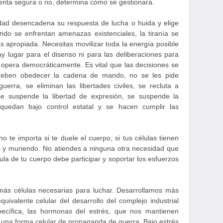
enta segura o no, determina cómo se gestionará.
dad desencadena su respuesta de lucha o huida y elige
ando se enfrentan amenazas existenciales, la tiranía se
s apropiada. Necesitas movilizar toda la energía posible
y lugar para el disenso ni para las deliberaciones para
o opera democráticamente. Es vital que las decisiones se
deben obedecer la cadena de mando, no se les pide
erra, se eliminan las libertades civiles, se recluta a
e suspende la libertad de expresión, se suspende la
 quedan bajo control estatal y se hacen cumplir las
o te importa si te duele el cuerpo, si tus células tienen
y muriendo. No atiendes a ninguna otra necesidad que
lula de tu cuerpo debe participar y soportar los esfuerzos
ás células necesarias para luchar. Desarrollamos más
uivalente celular del desarrollo del complejo industrial
pecífica, las hormonas del estrés, que nos mantienen
 a una forma celular de propaganda de guerra. Bajo estrés