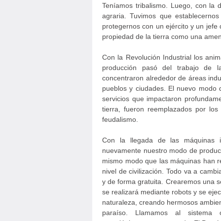
Teníamos tribalismo. Luego, con la d
agraria. Tuvimos que establecernos p
protegernos con un ejército y un jefe
propiedad de la tierra como una amen
Con la Revolución Industrial los ani
producción pasó del trabajo de la
concentraron alrededor de áreas indus
pueblos y ciudades. El nuevo modo d
servicios que impactaron profundamen
tierra, fueron reemplazados por lo
feudalismo.
Con la llegada de las máquinas i
nuevamente nuestro modo de producc
mismo modo que las máquinas han re
nivel de civilización. Todo va a cam
y de forma gratuita. Crearemos una so
se realizará mediante robots y se eje
naturaleza, creando hermosos ambient
paraíso. Llamamos al sistema 