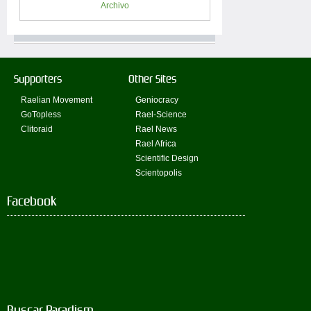
Archivo
Supporters
Other Sites
Raelian Movement
Geniocracy
GoTopless
Rael-Science
Clitoraid
Rael News
Rael Africa
Scientific Design
Scientopolis
Facebook
Buscar Paradism