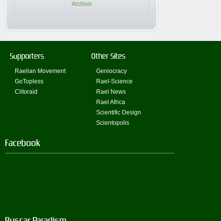
Archivo
Supporters
Other Sites
Raelian Movement
Geniocracy
GoTopless
Rael-Science
Clitoraid
Rael News
Rael Africa
Scientific Design
Scientopolis
Facebook
Buscar Paradism