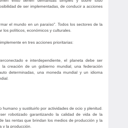
ienen éxito tienen demandas simples y sobre todo
posibilidad de ser implementadas, de conducir a acciones
formar el mundo en un paraíso". Todos los sectores de la
r los políticos, económicos y culturales.
implemente en tres acciones prioritarias:
rconectado e interdependiente, el planeta debe ser
te la creación de un gobierno mundial, una federación
auto determinadas, una moneda mundial y un idioma
dial.
jo humano y sustituirlo por actividades de ocio y plenitud.
ser robotizado garantizando la calidad de vida de la
 de las rentas que brindan los medios de producción y la
za y la producción.