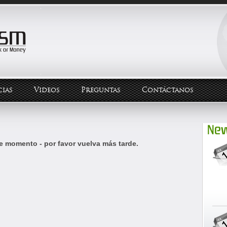
ias
Videos
Preguntas
Contáctanos
New
e momento - por favor vuelva más tarde.