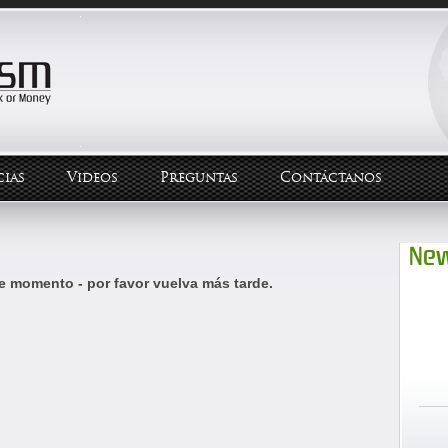
ias
Videos
Preguntas
Contáctanos
New
e momento - por favor vuelva más tarde.