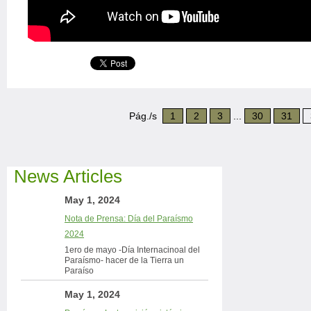
Pág./s
1
2
3
...
30
31
News Articles
May 1, 2024
Nota de Prensa: Día del Paraísmo
2024
1ero de mayo -Día Internacinoal del
Paraísmo- hacer de la Tierra un
Paraíso
May 1, 2024