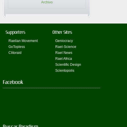
Archivo
Supporters
Other Sites
Raelian Movement
Geniocracy
GoTopless
Rael-Science
Clitoraid
Rael News
Rael Africa
Scientific Design
Scientopolis
Facebook
Buscar Paradism