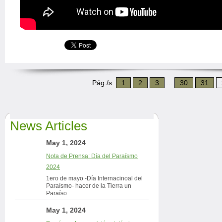
Pág./s
1
2
3
...
30
31
News Articles
May 1, 2024
Nota de Prensa: Día del Paraísmo
2024
1ero de mayo -Día Internacinoal del
Paraísmo- hacer de la Tierra un
Paraíso
May 1, 2024