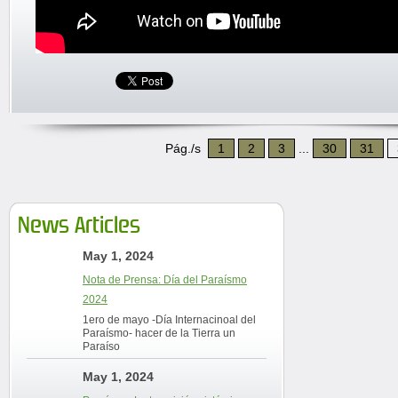
Pág./s
1
2
3
...
30
31
News Articles
May 1, 2024
Nota de Prensa: Día del Paraísmo
2024
1ero de mayo -Día Internacinoal del
Paraísmo- hacer de la Tierra un
Paraíso
May 1, 2024