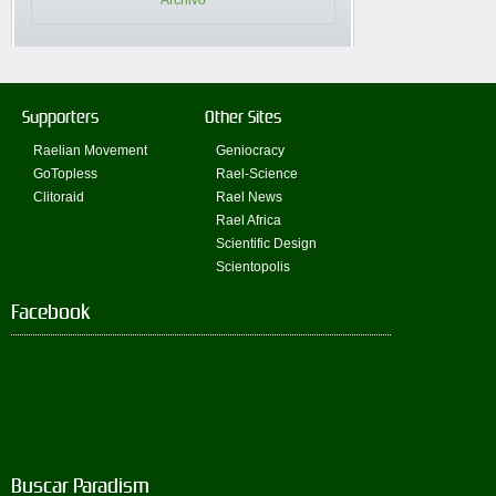
Archivo
Supporters
Other Sites
Raelian Movement
Geniocracy
GoTopless
Rael-Science
Clitoraid
Rael News
Rael Africa
Scientific Design
Scientopolis
Facebook
Buscar Paradism