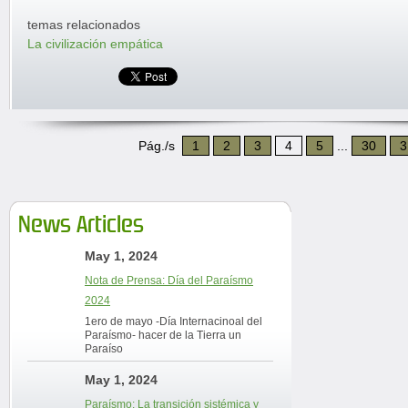
temas relacionados
La civilización empática
Pág./s
1
2
3
4
5
...
30
3
News Articles
May 1, 2024
Nota de Prensa: Día del Paraísmo
2024
1ero de mayo -Día Internacinoal del
Paraísmo- hacer de la Tierra un
Paraíso
May 1, 2024
Paraísmo: La transición sistémica y