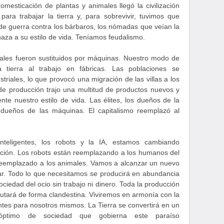
omesticación de plantas y animales llegó la civilización
ara trabajar la tierra y, para sobrevivir, tuvimos que
 de guerra contra los bárbaros, los nómadas que veían la
aza a su estilo de vida. Teníamos feudalismo.
males fueron sustituidos por máquinas. Nuestro modo de
 tierra al trabajo en fábricas. Las poblaciones se
triales, lo que provocó una migración de las villas a los
e producción trajo una multitud de productos nuevos y
te nuestro estilo de vida. Las élites, los dueños de la
s dueños de las máquinas. El capitalismo reemplazó al
nteligentes, los robots y la IA, estamos cambiando
ión. Los robots están reemplazando a los humanos del
emplazado a los animales. Vamos a alcanzar un nuevo
biar. Todo lo que necesitamos se producirá en abundancia
ciedad del ocio sin trabajo ni dinero. Toda la producción
cutará de forma clandestina. Viviremos en armonía con la
es para nosotros mismos. La Tierra se convertirá en un
óptimo de sociedad que gobierna este paraíso