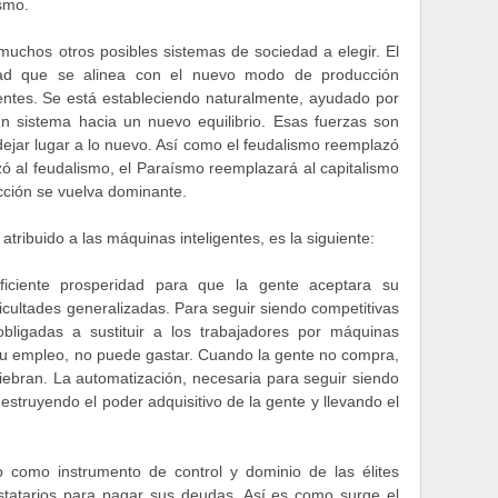
smo.
uchos otros posibles sistemas de sociedad a elegir. El
ad que se alinea con el nuevo modo de producción
entes. Se está estableciendo naturalmente, ayudado por
un sistema hacia un nuevo equilibrio. Esas fuerzas son
dejar lugar a lo nuevo. Así como el feudalismo reemplazó
azó al feudalismo, el Paraísmo reemplazará al capitalismo
ción se vuelva dominante.
atribuido a las máquinas inteligentes, es la siguiente:
uficiente prosperidad para que la gente aceptara su
icultades generalizadas. Para seguir siendo competitivas
bligadas a sustituir a los trabajadores por máquinas
 su empleo, no puede gastar. Cuando la gente no compra,
ebran. La automatización, necesaria para seguir siendo
estruyendo el poder adquisitivo de la gente y llevando el
o como instrumento de control y dominio de las élites
statarios para pagar sus deudas. Así es como surge el