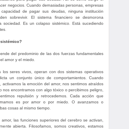
hacer negocios. Cuando demasiadas personas, empresas
 capacidad de pagar sus deudas, ninguna institución
den sobrevivir. El sistema financiero se desmorona
la sociedad. Es un colapso sistémico. Está sucediendo
tes.
 sistémico?
pende del predominio de las dos fuerzas fundamentales
 el amor y el miedo.
los seres vivos, operan con dos sistemas operativos
 dicta un conjunto único de comportamientos. Cuando
, activamos la emoción del amor, nos sentimos atraídos
o nos encontramos con algo tóxico o percibimos peligro,
sentimos repulsión y retrocedemos. Cada acción que
 tomamos es por amor o por miedo. O avanzamos o
as cosas al mismo tiempo.
mor, las funciones superiores del cerebro se activan,
ente abierta. Filosofamos, somos creativos, estamos