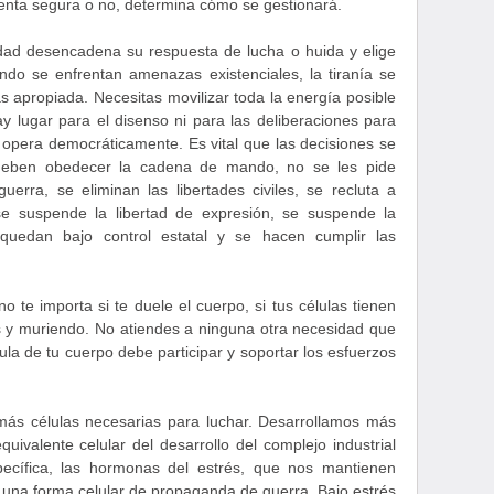
enta segura o no, determina cómo se gestionará.
dad desencadena su respuesta de lucha o huida y elige
ando se enfrentan amenazas existenciales, la tiranía se
s apropiada. Necesitas movilizar toda la energía posible
y lugar para el disenso ni para las deliberaciones para
o opera democráticamente. Es vital que las decisiones se
deben obedecer la cadena de mando, no se les pide
erra, se eliminan las libertades civiles, se recluta a
e suspende la libertad de expresión, se suspende la
 quedan bajo control estatal y se hacen cumplir las
o te importa si te duele el cuerpo, si tus células tienen
y muriendo. No atiendes a ninguna otra necesidad que
lula de tu cuerpo debe participar y soportar los esfuerzos
ás células necesarias para luchar. Desarrollamos más
uivalente celular del desarrollo del complejo industrial
pecífica, las hormonas del estrés, que nos mantienen
 a una forma celular de propaganda de guerra. Bajo estrés