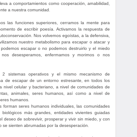
lleva a comportamientos como cooperación, amabilidad,
ente a nuestra comunidad.
s las funciones superiores, cerramos la mente para
momento de escribir poesía. Activamos la respuesta de
utoconservación. Nos volvemos egoístas, a la defensiva,
ovilizamos nuestro metabolismo para escapar o atacar y
no podemos escapar o no podemos destruirlo y el miedo
es, nos desesperamos, enfermamos y morimos o nos
 2 sistemas operativos y el mismo mecanismo de
a de escapar de un entorno estresante, en todos los
a nivel celular y bacteriano, a nivel de comunidades de
antas, animales, seres humanos, así como a nivel de
seres humanos.
s forman seres humanos individuales, las comunidades
biológicos más grandes, entidades vivientes guiadas
l deseo de sobrevivir, prosperar y vivir sin miedo, y con
o se sienten abrumadas por la desesperación.