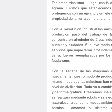
Teníamos tribalismo. Luego, con la d
agraria. Tuvimos que establecernos p
protegernos con un ejército y un jefe
propiedad de la tierra como una amen
Con la Revolución Industrial los ani
producción pasó del trabajo de la
concentraron alrededor de áreas indus
pueblos y ciudades. El nuevo modo d
servicios que impactaron profundamen
tierra, fueron reemplazados por lo
feudalismo.
Con la llegada de las máquinas i
nuevamente nuestro modo de producc
mismo modo que las máquinas han re
nivel de civilización. Todo va a cam
y de forma gratuita. Crearemos una so
se realizará mediante robots y se eje
naturaleza, creando hermosos ambient
paraíso. Llamamos al sistema 