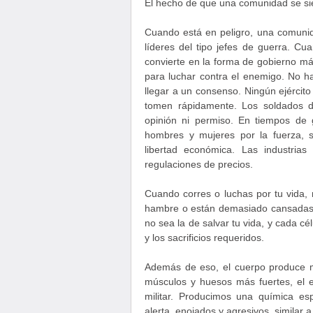
El hecho de que una comunidad se si
Cuando está en peligro, una comuni
líderes del tipo jefes de guerra. Cu
convierte en la forma de gobierno má
para luchar contra el enemigo. No ha
llegar a un consenso. Ningún ejércit
tomen rápidamente. Los soldados 
opinión ni permiso. En tiempos de gu
hombres y mujeres por la fuerza, s
libertad económica. Las industrias
regulaciones de precios.
Cuando corres o luchas por tu vida, n
hambre o están demasiado cansadas 
no sea la de salvar tu vida, y cada cé
y los sacrificios requeridos.
Además de eso, el cuerpo produce m
músculos y huesos más fuertes, el eq
militar. Producimos una química es
alerta, enojados y agresivos, similar