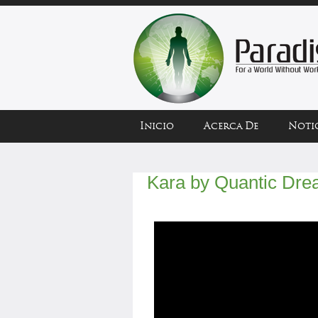
Inicio
Acerca De
Notic
Kara by Quantic Dr