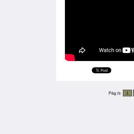
Pág./s
1