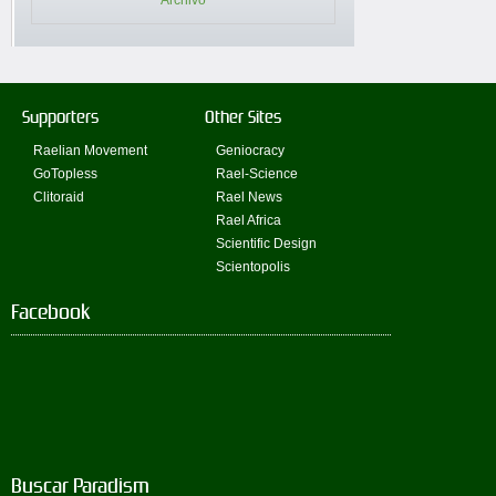
Archivo
Supporters
Other Sites
Raelian Movement
Geniocracy
GoTopless
Rael-Science
Clitoraid
Rael News
Rael Africa
Scientific Design
Scientopolis
Facebook
Buscar Paradism