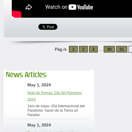
Pág./s
1
2
3
...
30
31
News Articles
May 1, 2024
Nota de Prensa: Día del Paraísmo
2024
1ero de mayo -Día Internacinoal del
Paraísmo- hacer de la Tierra un
Paraíso
May 1, 2024