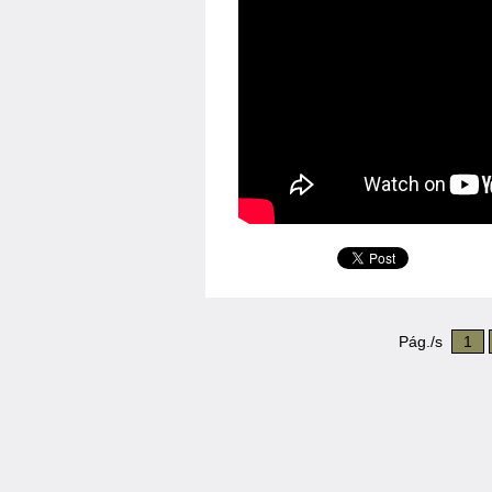
Pág./s
1